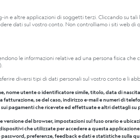
-in e altre applicazioni di soggetti terzi. Cliccando su tali
idere dati sul vostro conto. Non controlliamo i siti web di 
ntendono le informazioni relative ad una persona fisica che
).
asferire diversi tipi di dati personali sul vostro conto e l
me utente o identificatore simile, titolo, data di nascita
fatturazione, se del caso, indirizzo e-mail e numeri di telef
i pagamenti che ricevete ed effettuate e altri dettagli su pr
 versione del browser, impostazioni sul fuso orario e ubicazio
dispositivi che utilizzate per accedere a questa applicazione
password, preferenze, feedback e
dati e statistiche sulla qu