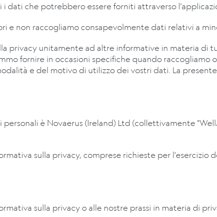
i dati che potrebbero essere forniti attraverso l’applicaz
ri e non raccogliamo consapevolmente dati relativi a mino
a privacy unitamente ad altre informative in materia di tu
emmo fornire in occasioni specifiche quando raccogliamo o 
odalità e del motivo di
utilizzo dei vostri dati. La present
ti personali è Novaerus (Ireland) Ltd
(collettivamente "WellA
mativa sulla privacy, comprese richieste per l'esercizio dei 
rmativa sulla privacy o alle nostre prassi in materia di pri