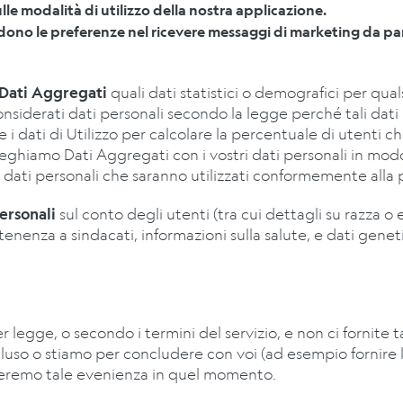
e modalità di utilizzo della nostra applicazione.
no le preferenze nel ricevere messaggi di marketing da parte
Dati Aggregati
quali dati statistici o demografici per qual
onsiderati dati personali secondo la legge perché tali dati
 dati di Utilizzo per calcolare la percentuale di utenti c
leghiamo Dati Aggregati con i vostri dati personali in mo
dati personali che saranno utilizzati conformemente alla p
personali
sul conto degli utenti (tra cui dettagli su razza o e
nenza a sindacati, informazioni sulla salute, e dati geneti
legge, o secondo i termini del servizio, e non ci fornite 
uso o stiamo per concludere con voi (ad esempio fornire l’
cheremo tale evenienza in quel momento.